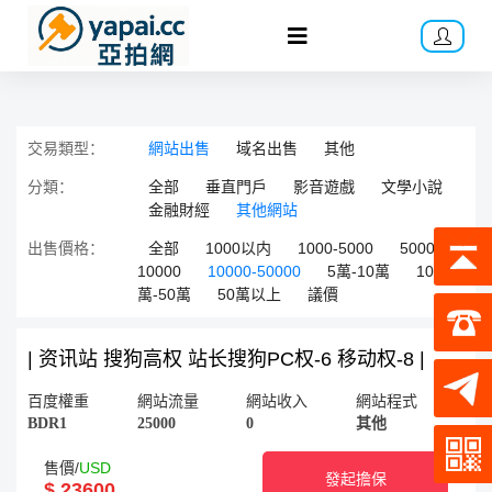
交易類型：
網站出售
域名出售
其他
分類：
全部
垂直門戶
影音遊戲
文學小說
金融財經
其他網站
出售價格：
全部
1000以内
1000-5000
5000-
10000
10000-50000
5萬-10萬
10
萬-50萬
50萬以上
議價
| 资讯站 搜狗高权 站长搜狗PC权-6 移动权-8 |
百度權重
網站流量
網站收入
網站程式
BDR1
25000
0
其他
售價/
USD
發起擔保
$ 23600