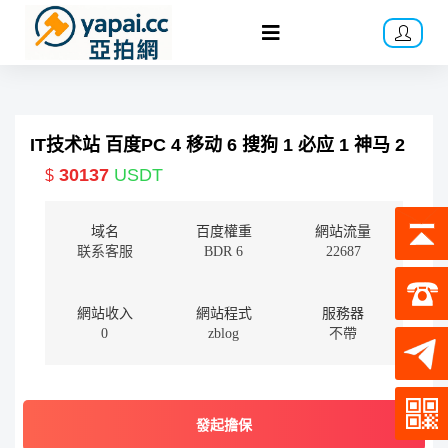
IT技术站 百度PC 4 移动 6 搜狗 1 必应 1 神马 2
30137
USDT
$
域名
百度權重
網站流量
联系客服
BDR 6
22687
網站收入
網站程式
服務器
0
zblog
不帶
發起擔保