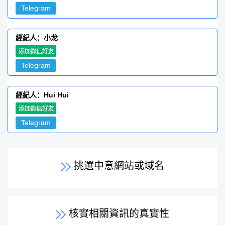
Telegram
經紀人：小龙
Telegram
經紀人：Hui Hui
Telegram
挑選中意網站或域名
核實相關資訊的真實性