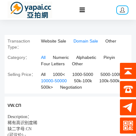
Transaction
Website Sale
Domain Sale
Other
Type：
Category：
All
Numeric
Alphabetic
Pinyin
Four Letters
Other
Selling Price：
All
1000<
1000-5000
5000-10000
10000-50000
50k-100k
100k-500k
500k>
Negotiation
vw.cn
Description：
稀有高识别度稀
缺二字母.CN
(可议价) -